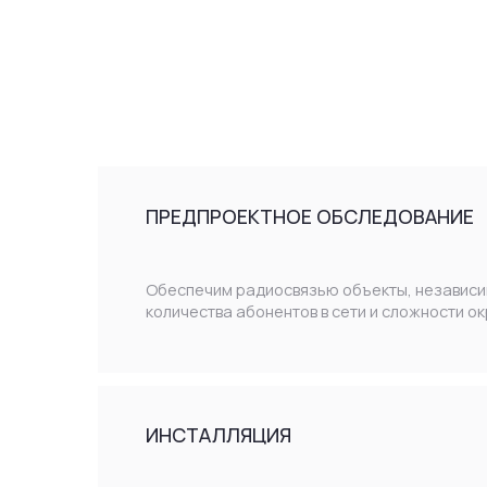
Обеспечим радиосвязью объекты, независимо от их масшт
количества абонентов в сети и сложности окружающих усло
ИНСТАЛЛЯЦИЯ
Произведем строительно-монтажные и пусконаладочные
работы
ШЕФ-МОНТАЖ
Проверим и запустим в эксплуатацию систему радиосвязи,
смонтированную силами Заказчика