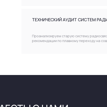
ОТЫ С НАМИ
ГЛУБОКОЕ ПОНИМАНИЕ
ОПЕРАТ
ЗАДАЧ КЛИЕНТА
ТЕХНИЧЕ
24/7
Мы не просто поставляем оборудование — мы
Быстро реагир
решаем проблему связи на вашем объекте в целом,
профилактику
под конкретные условия
подтверждена