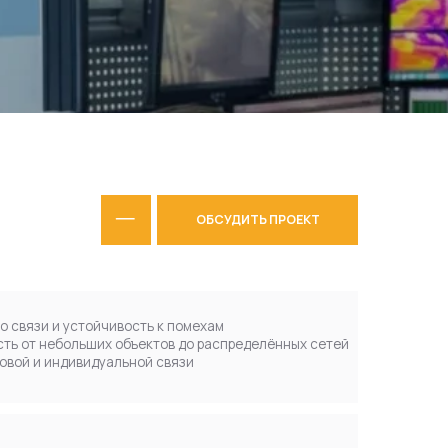
ОБСУДИТЬ ПРОЕКТ
чивость к помехам
 объектов до распределённых сетей
альной связи
в любых условиях
ызовами и группами
вания
архитектуре
ствами и IP-системами