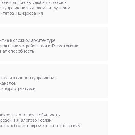
ь
 управления
ой
оустойчивость
вой связи
овременным технологиям