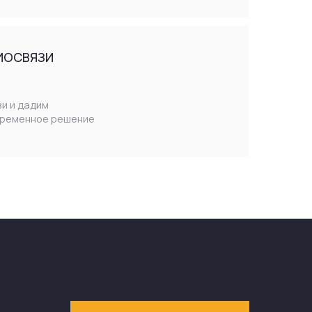
ОБСУДИТЬ ПРОЕКТ
ИВНАЯ
СКАЯ ПОДДЕРЖКА
уем, берём на себя сопровождение и
. Работоспособность систем
 SLA