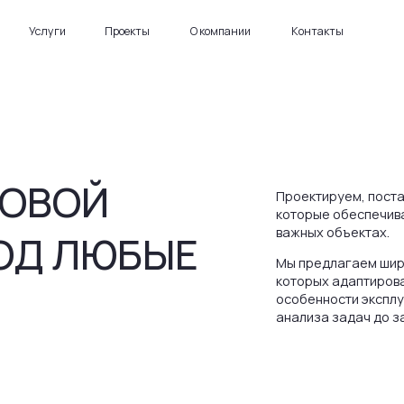
+ 7 (
уги
Проекты
О компании
Контакты
info@r
ВОЙ
Проектируем, поставляем и внедр
которые обеспечивают бесперебой
важных объектах.
 ЛЮБЫЕ
Мы предлагаем широкий спектр сис
которых адаптирована под задачи 
особенности эксплуатации. Вся ин
анализа задач до запуска и сопро