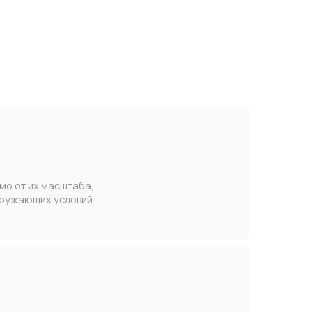
аба,
вий.